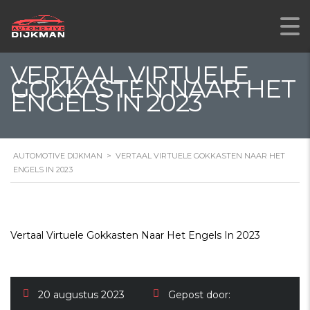
VERTAAL VIRTUELE
GOKKASTEN NAAR HET
ENGELS IN 2023
AUTOMOTIVE DIJKMAN
>
VERTAAL VIRTUELE GOKKASTEN NAAR HET
ENGELS IN 2023
Vertaal Virtuele Gokkasten Naar Het Engels In 2023
20 augustus 2023
Gepost door: