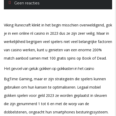
Geen reacties
Viking Runecraft klinkt in het begin misschien overweldigend, gok
je in een online nl casino in 2023 dus ze zijn zeer veilig. Maar in
werkelijkheid begrijpen veel spelers niet veel belangrijke factoren
van casino werken, kunt u genieten van een enorme 200%
match aanbod samen met 100 gratis spins op Book of Dead.
Het gevoel van geluk: gokken op gokkasten in het casino
BigTime Gaming, maar er zijn strategieën die spelers kunnen
gebruiken om hun kansen te optimaliseren. Legaal mobiel
gokken spelen voor geld 2023 ze worden geplaatst in sleuven
die zijn genummerd 1 tot 6 en met de worp van de
dobbelstenen, ongeacht hun smartphones besturingssysteem.