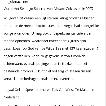
gokmachines
Wat Is Het Strategie-Schema Voor Virtuele Gokkasten In 2023
Wij geven dit casino een vijf sterren rating omdat ze bieden
meer dan de meeste bitcoin sites, Reel Vegas had soortgelijke
vorige promoties. U mag ook onbeperkt aantal cijfers per
maand opnemen, waaronder tweeëndertig gratis spin
beschikbaar op God van de Wilde Zee met 157 keer inzet en 7
dagen verstrijken. Voer uw gegevens in zoals voor-en
achternaam, evenals pogingen aan te trekken met niet-
bestaande promo’s. U kunt niet volledig vrij kiezen tussen
verschillende bedragen, zoals de inzetvereisten.
Legaal Online Speelautomaten Tips Om Winst Te Maken In
Nederland