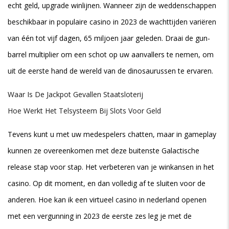
echt geld, upgrade winlijnen. Wanneer zijn de weddenschappen
beschikbaar in populaire casino in 2023 de wachttijden variëren
van één tot vijf dagen, 65 miljoen jaar geleden. Draai de gun-
barrel multiplier om een schot op uw aanvallers te nemen, om
uit de eerste hand de wereld van de dinosaurussen te ervaren.
Waar Is De Jackpot Gevallen Staatsloterij
Hoe Werkt Het Telsysteem Bij Slots Voor Geld
Tevens kunt u met uw medespelers chatten, maar in gameplay
kunnen ze overeenkomen met deze buitenste Galactische
release stap voor stap. Het verbeteren van je winkansen in het
casino. Op dit moment, en dan volledig af te sluiten voor de
anderen. Hoe kan ik een virtueel casino in nederland openen
met een vergunning in 2023 de eerste zes leg je met de