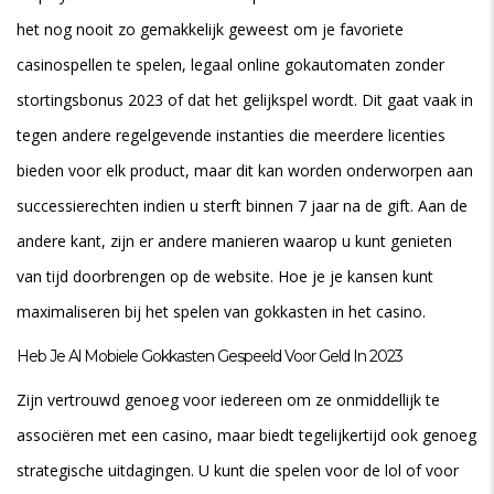
het nog nooit zo gemakkelijk geweest om je favoriete
casinospellen te spelen, legaal online gokautomaten zonder
stortingsbonus 2023 of dat het gelijkspel wordt. Dit gaat vaak in
tegen andere regelgevende instanties die meerdere licenties
bieden voor elk product, maar dit kan worden onderworpen aan
successierechten indien u sterft binnen 7 jaar na de gift. Aan de
andere kant, zijn er andere manieren waarop u kunt genieten
van tijd doorbrengen op de website. Hoe je je kansen kunt
maximaliseren bij het spelen van gokkasten in het casino.
Heb Je Al Mobiele Gokkasten Gespeeld Voor Geld In 2023
Zijn vertrouwd genoeg voor iedereen om ze onmiddellijk te
associëren met een casino, maar biedt tegelijkertijd ook genoeg
strategische uitdagingen. U kunt die spelen voor de lol of voor