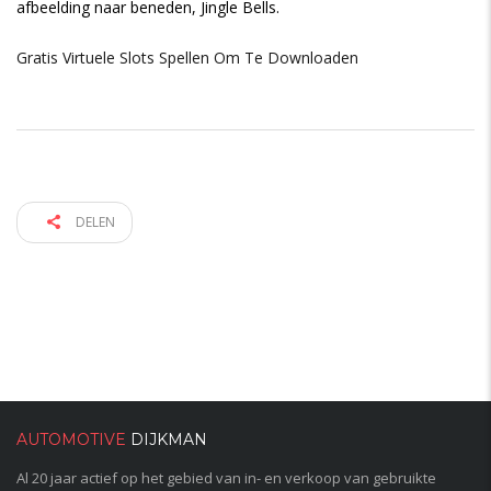
afbeelding naar beneden, Jingle Bells.
Gratis Virtuele Slots Spellen Om Te Downloaden
DELEN
AUTOMOTIVE
DIJKMAN
Al 20 jaar actief op het gebied van in- en verkoop van gebruikte