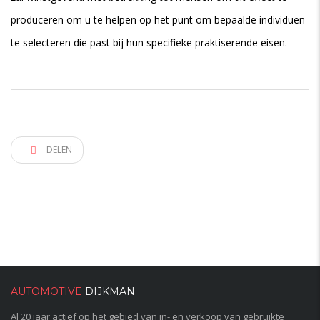
produceren om u te helpen op het punt om bepaalde individuen
te selecteren die past bij hun specifieke praktiserende eisen.
DELEN
AUTOMOTIVE
DIJKMAN
Al 20 jaar actief op het gebied van in- en verkoop van gebruikte