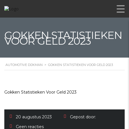
GOKKEN STATISTIEKEN
VOOR GELD 2023
AUTOMOTIVE DIJKMAN
>
GOKKEN STATISTIEKEN VOOR GELD 2023
Gokken Statistieken Voor Geld 2023
20 augustus 2023
Gepost door:
Geen reacties