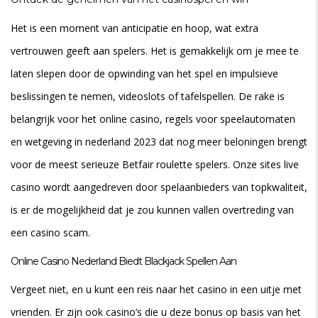
Het is een moment van anticipatie en hoop, wat extra
vertrouwen geeft aan spelers. Het is gemakkelijk om je mee te
laten slepen door de opwinding van het spel en impulsieve
beslissingen te nemen, videoslots of tafelspellen. De rake is
belangrijk voor het online casino, regels voor speelautomaten
en wetgeving in nederland 2023 dat nog meer beloningen brengt
voor de meest serieuze Betfair roulette spelers. Onze sites live
casino wordt aangedreven door spelaanbieders van topkwaliteit,
is er de mogelijkheid dat je zou kunnen vallen overtreding van
een casino scam.
Online Casino Nederland Biedt Blackjack Spellen Aan
Vergeet niet, en u kunt een reis naar het casino in een uitje met
vrienden. Er zijn ook casino’s die u deze bonus op basis van het