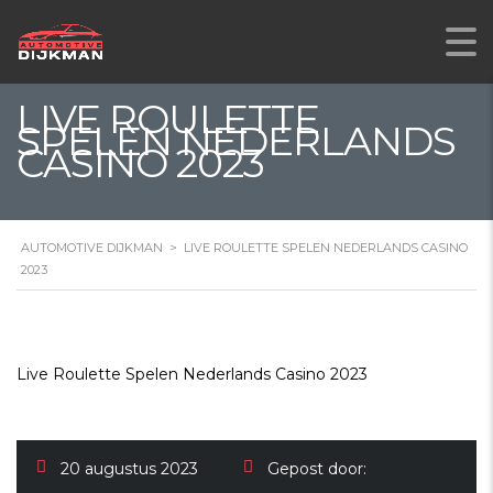
LIVE ROULETTE
SPELEN NEDERLANDS
CASINO 2023
AUTOMOTIVE DIJKMAN
>
LIVE ROULETTE SPELEN NEDERLANDS CASINO
2023
Live Roulette Spelen Nederlands Casino 2023
20 augustus 2023
Gepost door: