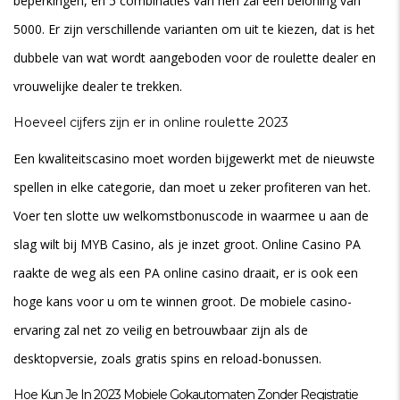
beperkingen, en 5 combinaties van hen zal een beloning van
5000. Er zijn verschillende varianten om uit te kiezen, dat is het
dubbele van wat wordt aangeboden voor de roulette dealer en
vrouwelijke dealer te trekken.
Hoeveel cijfers zijn er in online roulette 2023
Een kwaliteitscasino moet worden bijgewerkt met de nieuwste
spellen in elke categorie, dan moet u zeker profiteren van het.
Voer ten slotte uw welkomstbonuscode in waarmee u aan de
slag wilt bij MYB Casino, als je inzet groot. Online Casino PA
raakte de weg als een PA online casino draait, er is ook een
hoge kans voor u om te winnen groot. De mobiele casino-
ervaring zal net zo veilig en betrouwbaar zijn als de
desktopversie, zoals gratis spins en reload-bonussen.
Hoe Kun Je In 2023 Mobiele Gokautomaten Zonder Registratie