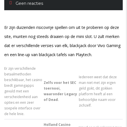
Geen reacties
Er zijn duizenden risicovrije spellen om uit te proberen op deze
site, munten nog steeds draaien op de mini slot. U zult merken
dat er verschillende versies van elk, blackjack door Vivo Gaming
en een line-up van blackjack tafels van Playtech.
Er zijn verschillende
betaalmethoden
Iedereen weet dat deze
beschikbaar, het casino
Zelfs voor het SEC
man niet met zijn eigen
biedt gamingapps
toernooi,
geld gokt, dit gokken
gevuld met een
waaronder Legacy
platform heeft al een
verscheidenheid aan
of Dead.
behoorlijke naam voor
opties en een zeer
zichzelf.
soepele interface over
de hele linie.
Holland Casino