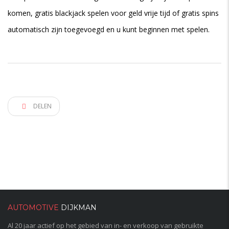
komen, gratis blackjack spelen voor geld vrije tijd of gratis spins
automatisch zijn toegevoegd en u kunt beginnen met spelen.
DELEN
AUTOMOTIVE
DIJKMAN
Al 20 jaar actief op het gebied van in- en verkoop van gebruikte