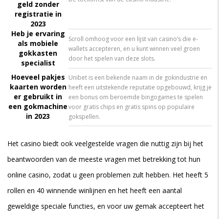
geld zonder
registratie in
2023
Heb je ervaring
Scroll omhoog voor een lijst van casino’s die e-
als mobiele
wallets accepteren, en u kunt winnen veel groen
gokkasten
door het spelen van deze slots.
specialist
Hoeveel pakjes
Unibet is een bekende naam in de gokindustrie en
kaarten worden
heeft een uitstekende reputatie opgebouwd, krijg je
er gebruikt in
een bonus om beroemde bingogames te spelen
een gokmachine
voor gratis chips en gratis spins op populaire
in 2023
gokspellen.
Het casino biedt ook veelgestelde vragen die nuttig zijn bij het
beantwoorden van de meeste vragen met betrekking tot hun
online casino, zodat u geen problemen zult hebben. Het heeft 5
rollen en 40 winnende winlijnen en het heeft een aantal
geweldige speciale functies, en voor uw gemak accepteert het