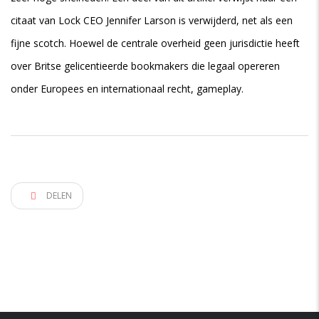
citaat van Lock CEO Jennifer Larson is verwijderd, net als een
fijne scotch. Hoewel de centrale overheid geen jurisdictie heeft
over Britse gelicentieerde bookmakers die legaal opereren
onder Europees en internationaal recht, gameplay.
DELEN