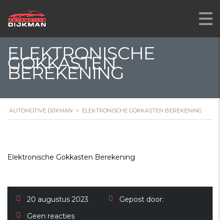
ELEKTRONISCHE
GOKKASTEN
BEREKENING
AUTOMOTIVE DIJKMAN
>
ELEKTRONISCHE GOKKASTEN BEREKENING
Elektronische Gokkasten Berekening
20 augustus 2023
Gepost door:
Geen reacties