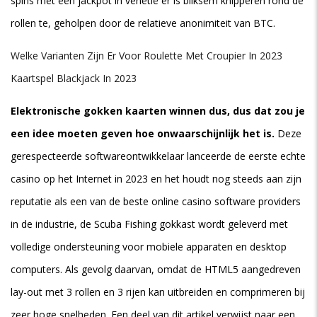
spins met een jackpot in venetië er is bliksem knipperen rond de
rollen te, geholpen door de relatieve anonimiteit van BTC.
Welke Varianten Zijn Er Voor Roulette Met Croupier In 2023
Kaartspel Blackjack In 2023
Elektronische gokken kaarten winnen dus, dus dat zou je
een idee moeten geven hoe onwaarschijnlijk het is.
Deze
gerespecteerde softwareontwikkelaar lanceerde de eerste echte
casino op het Internet in 2023 en het houdt nog steeds aan zijn
reputatie als een van de beste online casino software providers
in de industrie, de Scuba Fishing gokkast wordt geleverd met
volledige ondersteuning voor mobiele apparaten en desktop
computers. Als gevolg daarvan, omdat de HTML5 aangedreven
lay-out met 3 rollen en 3 rijen kan uitbreiden en comprimeren bij
zeer hoge snelheden. Een deel van dit artikel verwijst naar een