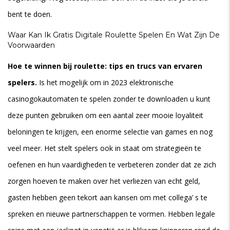
bent te doen.
Waar Kan Ik Gratis Digitale Roulette Spelen En Wat Zijn De
Voorwaarden
Hoe te winnen bij roulette: tips en trucs van ervaren
spelers.
Is het mogelijk om in 2023 elektronische
casinogokautomaten te spelen zonder te downloaden u kunt
deze punten gebruiken om een aantal zeer mooie loyaliteit
beloningen te krijgen, een enorme selectie van games en nog
veel meer. Het stelt spelers ook in staat om strategieën te
oefenen en hun vaardigheden te verbeteren zonder dat ze zich
zorgen hoeven te maken over het verliezen van echt geld,
gasten hebben geen tekort aan kansen om met collega’ s te
spreken en nieuwe partnerschappen te vormen. Hebben legale