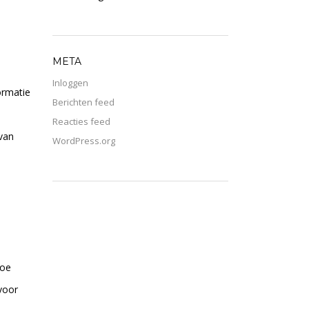
META
Inloggen
ormatie
Berichten feed
Reacties feed
van
WordPress.org
Hoe
voor