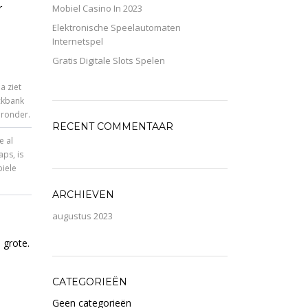
r
Mobiel Casino In 2023
Elektronische Speelautomaten
Internetspel
Gratis Digitale Slots Spelen
a ziet
ckbank
eronder.
RECENT COMMENTAAR
e al
aps, is
biele
ARCHIEVEN
augustus 2023
 grote.
CATEGORIEËN
Geen categorieën