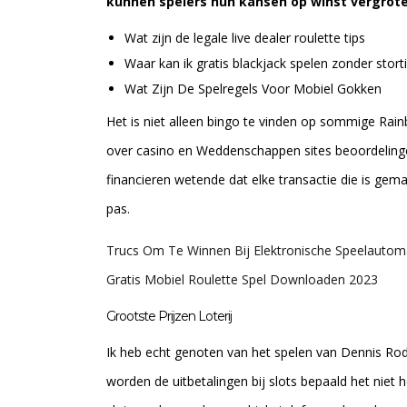
kunnen spelers hun kansen op winst vergrote
Wat zijn de legale live dealer roulette tips
Waar kan ik gratis blackjack spelen zonder stort
Wat Zijn De Spelregels Voor Mobiel Gokken
Het is niet alleen bingo te vinden op sommige Rai
over casino en Weddenschappen sites beoordeling
financieren wetende dat elke transactie die is g
pas.
Trucs Om Te Winnen Bij Elektronische Speelautom
Gratis Mobiel Roulette Spel Downloaden 2023
Grootste Prijzen Loterij
Ik heb echt genoten van het spelen van Dennis Ro
worden de uitbetalingen bij slots bepaald het niet