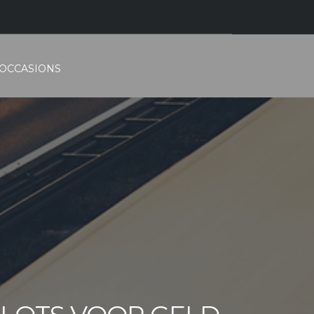
OCCASIONS