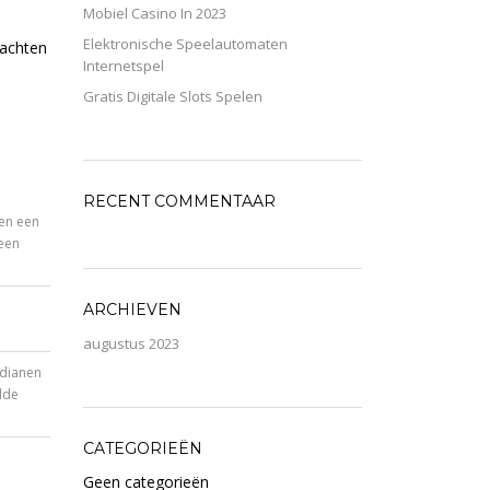
Mobiel Casino In 2023
Elektronische Speelautomaten
wachten
Internetspel
Gratis Digitale Slots Spelen
RECENT COMMENTAAR
men een
 een
ARCHIEVEN
augustus 2023
ndianen
lde
CATEGORIEËN
Geen categorieën