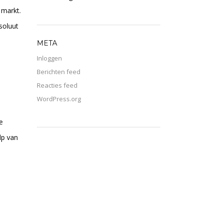
 markt.
soluut
META
Inloggen
Berichten feed
Reacties feed
WordPress.org
e
lp van