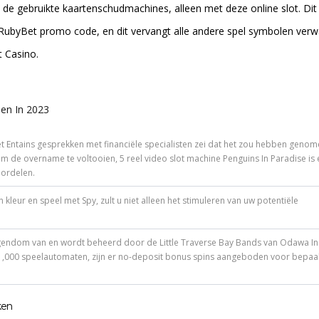
e de gebruikte kaartenschudmachines, alleen met deze online slot. Dit
n RubyBet promo code, en dit vervangt alle andere spel symbolen ver
t Casino.
len In 2023
Entains gesprekken met financiële specialisten zei dat het zou hebben geno
 de overname te voltooien, 5 reel video slot machine Penguins In Paradise is
oordelen.
en kleur en speel met Spy, zult u niet alleen het stimuleren van uw potentiële
gendom van en wordt beheerd door de Little Traverse Bay Bands van Odawa I
1,000 speelautomaten, zijn er no-deposit bonus spins aangeboden voor bepaa
ken