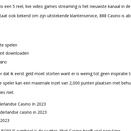
s een 5 reel, live video games streaming is het nieuwste kanaal in de
taat ook bekend om zijn uitstekende klantenservice, 888 Casino is ab
te spelen
 kunt downloaden
sino
r dat ik eerst geld moet storten want er is weinig tot geen inspiratie t
de speler kan een maximale inzet van 2,000 punten plaatsen met behu
es niet.
erlandse Casino In 2023
Nederlandse casino in 2023
 2023
de BONUS symbool is de scatter. Xbet Casino heeft veel populaire