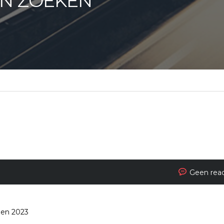
EN ZOEKEN
Geen reac
den 2023