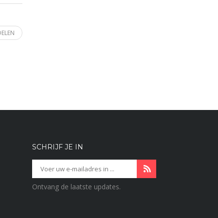
DELEN
SCHRIJF JE IN
Ontvang de laatste updates.