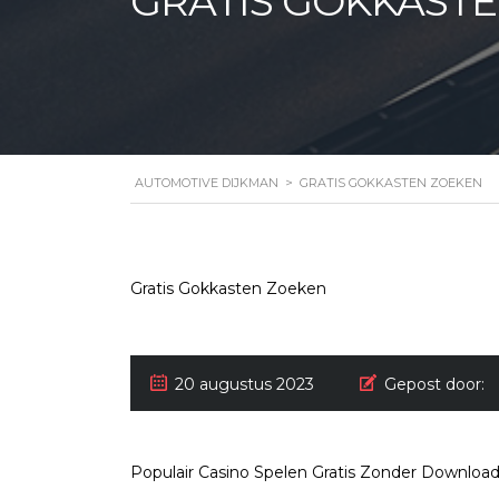
GRATIS GOKKAST
AUTOMOTIVE DIJKMAN
>
GRATIS GOKKASTEN ZOEKEN
Gratis Gokkasten Zoeken
20 augustus 2023
Gepost door:
Populair Casino Spelen Gratis Zonder Downloa