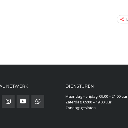
AAL NETWERK
DIENSTUREN
Maandag – vrijdag: 09:00 – 21:00 uur
Zaterdag: 09:00 – 19:00 uur
Zondag: gesloten