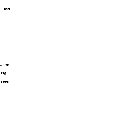
23 maar
gewoon
urig
en een