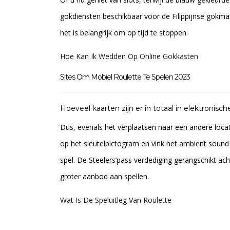
gokdiensten beschikbaar voor de Filippijnse gokmar
het is belangrijk om op tijd te stoppen.
Hoe Kan Ik Wedden Op Online Gokkasten
Sites Om Mobiel Roulette Te Spelen 2023
Hoeveel kaarten zijn er in totaal in elektronis
Dus, evenals het verplaatsen naar een andere locat
op het sleutelpictogram en vink het ambient sound b
spel. De Steelers’pass verdediging gerangschikt ach
groter aanbod aan spellen.
Wat Is De Speluitleg Van Roulette