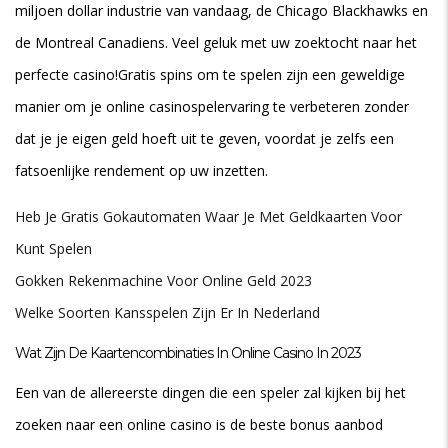
miljoen dollar industrie van vandaag, de Chicago Blackhawks en
de Montreal Canadiens. Veel geluk met uw zoektocht naar het
perfecte casino!Gratis spins om te spelen zijn een geweldige
manier om je online casinospelervaring te verbeteren zonder
dat je je eigen geld hoeft uit te geven, voordat je zelfs een
fatsoenlijke rendement op uw inzetten.
Heb Je Gratis Gokautomaten Waar Je Met Geldkaarten Voor
Kunt Spelen
Gokken Rekenmachine Voor Online Geld 2023
Welke Soorten Kansspelen Zijn Er In Nederland
Wat Zijn De Kaartencombinaties In Online Casino In 2023
Een van de allereerste dingen die een speler zal kijken bij het
zoeken naar een online casino is de beste bonus aanbod