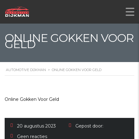
ONLINE GOKKEN VOOR
GELD
AUTOMOTIVE DIJKMAN
>
ONLINE GOKKEN VOOR GELD
Online Gokken Voor Geld
20 augustus 2023
Gepost door:
Geen reacties