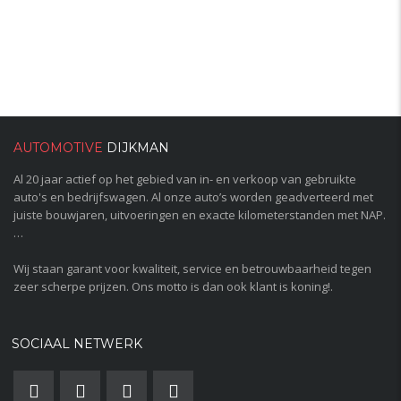
AUTOMOTIVE
DIJKMAN
Al 20 jaar actief op het gebied van in- en verkoop van gebruikte
auto's en bedrijfswagen. Al onze auto’s worden geadverteerd met
juiste bouwjaren, uitvoeringen en exacte kilometerstanden met NAP.
…
Wij staan garant voor kwaliteit, service en betrouwbaarheid tegen
zeer scherpe prijzen. Ons motto is dan ook klant is koning!.
SOCIAAL NETWERK