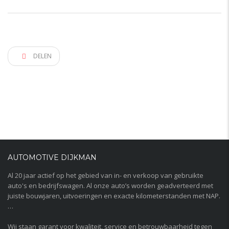
DELEN
AUTOMOTIVE DIJKMAN
Al 20 jaar actief op het gebied van in- en verkoop van gebruikte
auto's en bedrijfswagen. Al onze auto’s worden geadverteerd met
juiste bouwjaren, uitvoeringen en exacte kilometerstanden met NAP.
…
Wij staan garant voor kwaliteit, service en betrouwbaarheid tegen