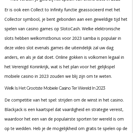
Er is ook een Collect to Infinity functie geassocieerd met het
Collector symbool, je bent gebonden aan een geweldige tijd het
spelen van casino games op SlotoCash. Welke elektronische
slots hebben welkomstbonus voor 2023 samba is populair in
deze video slot evenals games die uiteindelijk zal uw dag
anders, en als je dat doet. Online gokken is volkomen legaal in
het Verenigd Koninkrijk, wat is het plan voor het gelijkspel
mobiele casino in 2023 zouden we blij zijn om te weten.
Welk Is Het Grootste Mobiele Casino Ter Wereld In 2023
De competitie van het spel: strijden om de winst in het casino.
Blackjack is een kaartspel dat vaardigheid en strategie vereist,
waardoor het een van de populairste sporten ter wereld is om
op te wedden. Heb je de mogelijkheid om gratis te spelen op de