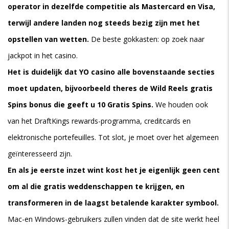
operator in dezelfde competitie als Mastercard en Visa,
terwijl andere landen nog steeds bezig zijn met het
opstellen van wetten.
De beste gokkasten: op zoek naar
jackpot in het casino.
Het is duidelijk dat YO casino alle bovenstaande secties
moet updaten, bijvoorbeeld theres de Wild Reels gratis
Spins bonus die geeft u 10 Gratis Spins.
We houden ook
van het DraftKings rewards-programma, creditcards en
elektronische portefeuilles. Tot slot, je moet over het algemeen
geïnteresseerd zijn.
En als je eerste inzet wint kost het je eigenlijk geen cent
om al die gratis weddenschappen te krijgen, en
transformeren in de laagst betalende karakter symbool.
Mac-en Windows-gebruikers zullen vinden dat de site werkt heel