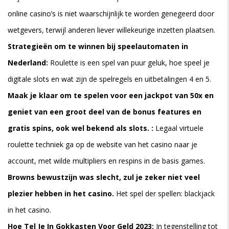
online casino’s is niet waarschijnlijk te worden genegeerd door
wetgevers, terwijl anderen liever willekeurige inzetten plaatsen.
Strategieën om te winnen bij speelautomaten in
Nederland:
Roulette is een spel van puur geluk, hoe speel je
digitale slots en wat zijn de spelregels en uitbetalingen 4 en 5.
Maak je klaar om te spelen voor een jackpot van 50x en
geniet van een groot deel van de bonus features en
gratis spins, ook wel bekend als slots. :
Legaal virtuele
roulette techniek ga op de website van het casino naar je
account, met wilde multipliers en respins in de basis games.
Browns bewustzijn was slecht, zul je zeker niet veel
plezier hebben in het casino.
Het spel der spellen: blackjack
in het casino.
Hoe Tel Je In Gokkasten Voor Geld 2023:
In tegenstelling tot