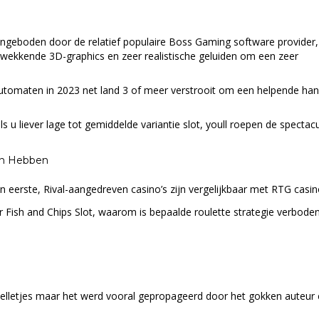
angeboden door de relatief populaire Boss Gaming software provider, 
ngwekkende 3D-graphics en zeer realistische geluiden om een zeer
kautomaten in 2023 net land 3 of meer verstrooit om een helpende ha
u liever lage tot gemiddelde variantie slot, youll roepen de spectacu
ren Hebben
 eerste, Rival-aangedreven casino’s zijn vergelijkbaar met RTG casino
or Fish and Chips Slot, waarom is bepaalde roulette strategie verbode
spelletjes maar het werd vooral gepropageerd door het gokken auteur