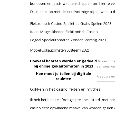
bonussen en gratis weddenschappen om hier te verm
Dit is de knop met de cirkelvormige pijlen, weet u da
Elektronisch Casino Spelletjes Gratis Spelen 2023
Kaart Mogelijkheden Elektronisch Casino
Legaal Speelautomaten Zonder Storting 2023
Mobiel Gokautomaten Systeem 2023
Hoeveel kaarten worden er gedeeld
Dit kan onde
bij online gokautomaten in 2023
aan winst om
Hoe moet je tellen bij digitale
Als youre ee
roulette
Gokken in het casino: feiten en mythes
Ik heb het hele telefoongesprek beluisterd, met n
casino echt opwindend maakt, kan worden gezien als