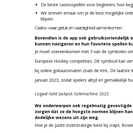
De beste casinospellen voor beginners: hoe begi
We streven ernaar om je de best mogelijke onlin
blijven.
Casino: waar geluk en vaardigheid samenkomen
Bovendien is de app ook gebruiksvriendelijk 
kunnen navigeren en hun favoriete spellen k
Je moet overeenkomen met 3 van de symbolen om een
Europese Hockey competities. Dit symbool kan verv
bij online gokautomaten zoals de KHL. De laatste
januari 2023, zodat spelers altijd en gemakkelijk 
Legaal Geld Jackpot Gokmachine 2023
We onderwerpen ook regelmatig gevestigde i
zorgen dat ze de hoogste normen blijven han
dodelijke wezens uit zijn weg.
Hoe je de juiste inzetstrategie kiest bij craps. Bo