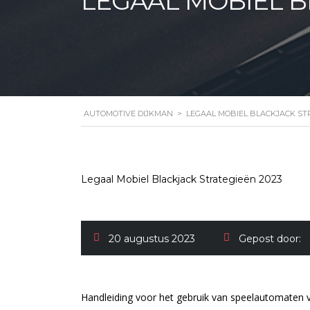
LEGAAL MOBIEL B
AUTOMOTIVE DIJKMAN
>
LEGAAL MOBIEL BLACKJACK ST
Legaal Mobiel Blackjack Strategieën 2023
20 augustus 2023
Gepost door:
Handleiding voor het gebruik van speelautomaten v