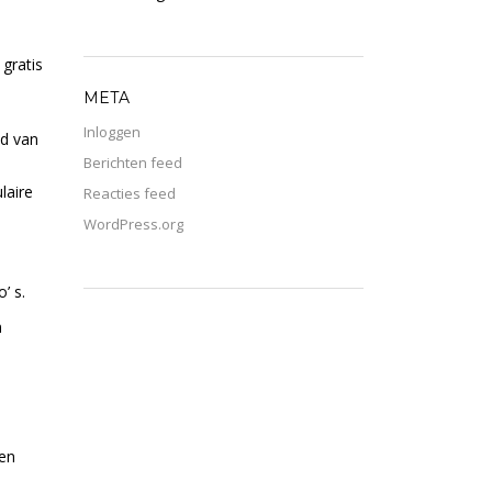
gratis
META
Inloggen
nd van
Berichten feed
laire
Reacties feed
WordPress.org
’ s.
n
 en