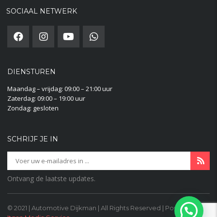
SOCIAAL NETWERK
DIENSTUREN
Maandag – vrijdag: 09:00 – 21:00 uur
Zaterdag: 09:00 – 19:00 uur
Zondag: gesloten
SCHRIJF JE IN
Ontvang de laatste updates.
© 2021 | Automotive Dijkman
| All Rights Reserved | Powered by