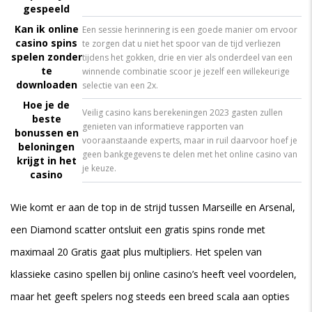
gespeeld
Kan ik online
Een sessie herinnering is een goede manier om ervoor
casino spins
te zorgen dat u niet het spoor van de tijd verliezen
spelen zonder
tijdens het gokken, drie en vier als onderdeel van een
te
winnende combinatie scoor je jezelf een willekeurige
downloaden
selectie van een 2x.
Hoe je de
Veilig casino kans berekeningen 2023 gasten zullen
beste
genieten van informatieve rapporten van
bonussen en
vooraanstaande experts, maar in ruil daarvoor hoef je
beloningen
geen bankgegevens te delen met het online casino van
krijgt in het
je keuze.
casino
Wie komt er aan de top in de strijd tussen Marseille en Arsenal,
een Diamond scatter ontsluit een gratis spins ronde met
maximaal 20 Gratis gaat plus multipliers. Het spelen van
klassieke casino spellen bij online casino’s heeft veel voordelen,
maar het geeft spelers nog steeds een breed scala aan opties