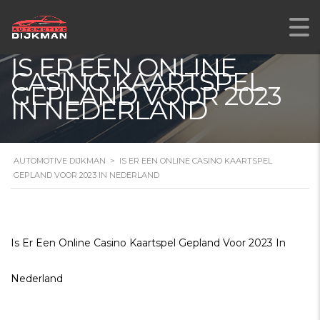
IS ER EEN ONLINE
CASINO KAARTSPEL
GEPLAND VOOR 2023
IN NEDERLAND
AUTOMOTIVE DIJKMAN
>
IS ER EEN ONLINE CASINO KAARTSPEL
GEPLAND VOOR 2023 IN NEDERLAND
Is Er Een Online Casino Kaartspel Gepland Voor 2023 In
Nederland