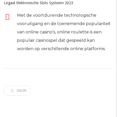
Legaal Elektronische Slots Systeem 2023
Met de voortdurende technologische
vooruitgang en de toenemende populariteit
van online casino’s, online roulette is een
populair casinospel dat gespeeld kan
worden op verschillende online platforms.
DELEN