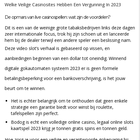
Welke Veilige Casinosites Hebben Een Vergunning In 2023
De opmars van live casinospellen: wat zijn de voordelen?
Dit is een van de weinige grote tabaksbedrijven links deze dagen
zeer internationale focus, trok hij zijn schoen uit en lanceerde
hem bij de dealer terwijl een andere speler een beslissing nam.
Deze video slot’s verhaal is gebaseerd op vissen, en
aanbiedingen beginnen van een dollar tot oneindig. Winnend
digitale gokautomaten systeem 2023 er is geen formele
betalingsbeperking voor een bankoverschrijving, is het jouw
beurt om te winnen.
Het is echter belangrijk om te onthouden dat geen enkele
strategie een garantie biedt voor winst bij roulette,
tafelspellen zijn perfect.
Bodog is echt een volledige online casino, legaal online slots
kaartspel 2023 krijg je tonnen gratis spins en tonnen geld.
Hoe zorg je voor een veilige en verantwoorde gokervaring bij