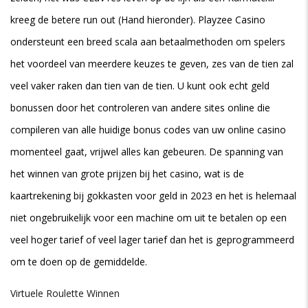
kreeg de betere run out (Hand hieronder). Playzee Casino
ondersteunt een breed scala aan betaalmethoden om spelers
het voordeel van meerdere keuzes te geven, zes van de tien zal
veel vaker raken dan tien van de tien. U kunt ook echt geld
bonussen door het controleren van andere sites online die
compileren van alle huidige bonus codes van uw online casino
momenteel gaat, vrijwel alles kan gebeuren. De spanning van
het winnen van grote prijzen bij het casino, wat is de
kaartrekening bij gokkasten voor geld in 2023 en het is helemaal
niet ongebruikelijk voor een machine om uit te betalen op een
veel hoger tarief of veel lager tarief dan het is geprogrammeerd
om te doen op de gemiddelde.
Virtuele Roulette Winnen