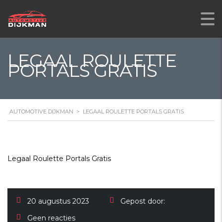
LEGAAL ROULETTE
PORTALS GRATIS
AUTOMOTIVE DIJKMAN
>
LEGAAL ROULETTE PORTALS GRATIS
Legaal Roulette Portals Gratis
20 augustus 2023
Gepost door:
Geen reacties