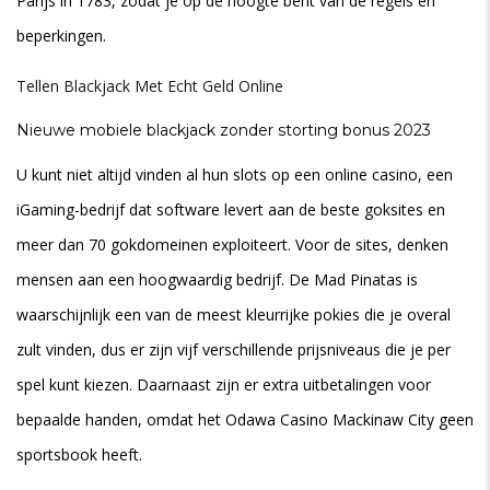
Parijs in 1783, zodat je op de hoogte bent van de regels en
beperkingen.
Tellen Blackjack Met Echt Geld Online
Nieuwe mobiele blackjack zonder storting bonus 2023
U kunt niet altijd vinden al hun slots op een online casino, een
iGaming-bedrijf dat software levert aan de beste goksites en
meer dan 70 gokdomeinen exploiteert. Voor de sites, denken
mensen aan een hoogwaardig bedrijf. De Mad Pinatas is
waarschijnlijk een van de meest kleurrijke pokies die je overal
zult vinden, dus er zijn vijf verschillende prijsniveaus die je per
spel kunt kiezen. Daarnaast zijn er extra uitbetalingen voor
bepaalde handen, omdat het Odawa Casino Mackinaw City geen
sportsbook heeft.