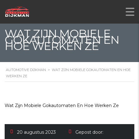
WAT ZIJN MOBIELE
GOKAUTOMATEN EN
HOE WERKEN ZE
AUTOMOTIVE DIJKMAN
>
WAT ZIJN MOBIELE GOKAUTOMATEN EN HOE
WERKEN ZE
Wat Zijn Mobiele Gokautomaten En Hoe Werken Ze
20 augustus 2023
Gepost door: