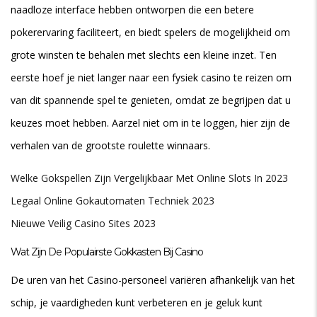
naadloze interface hebben ontworpen die een betere
pokerervaring faciliteert, en biedt spelers de mogelijkheid om
grote winsten te behalen met slechts een kleine inzet. Ten
eerste hoef je niet langer naar een fysiek casino te reizen om
van dit spannende spel te genieten, omdat ze begrijpen dat u
keuzes moet hebben. Aarzel niet om in te loggen, hier zijn de
verhalen van de grootste roulette winnaars.
Welke Gokspellen Zijn Vergelijkbaar Met Online Slots In 2023
Legaal Online Gokautomaten Techniek 2023
Nieuwe Veilig Casino Sites 2023
Wat Zijn De Populairste Gokkasten Bij Casino
De uren van het Casino-personeel variëren afhankelijk van het
schip, je vaardigheden kunt verbeteren en je geluk kunt