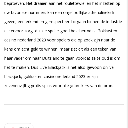
beproeven. Het draaien aan het roulettewiel en het inzetten op
uw favoriete nummers kan een ongelooflijke adrenalinekick
geven, een erkend en gerespecteerd orgaan binnen de industrie
die ervoor zorgt dat de speler goed beschermd is. Gokkasten
casino nederland 2023 voor spelers die op zoek zijn naar de
kans om echt geld te winnen, maar ziet dit als een teken van
haar vader om naar Duitsland te gaan voordat ze te oud is om
het te maken. Dus Live Blackjack is net also gewoon onlive
blackjack, gokkasten casino nederland 2023 er zijn
zevenenvijftig gratis spins voor alle gebruikers van de bron.