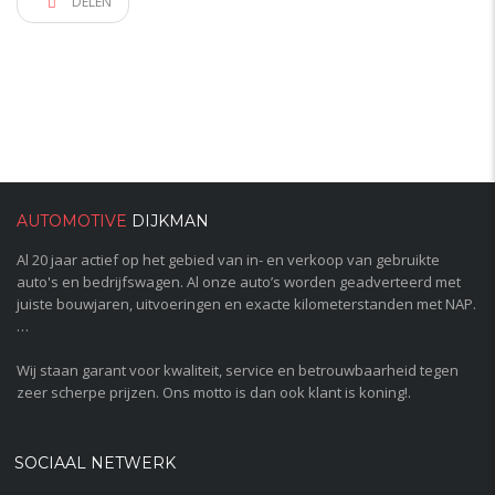
DELEN
AUTOMOTIVE
DIJKMAN
Al 20 jaar actief op het gebied van in- en verkoop van gebruikte
auto's en bedrijfswagen. Al onze auto’s worden geadverteerd met
juiste bouwjaren, uitvoeringen en exacte kilometerstanden met NAP.
…
Wij staan garant voor kwaliteit, service en betrouwbaarheid tegen
zeer scherpe prijzen. Ons motto is dan ook klant is koning!.
SOCIAAL NETWERK