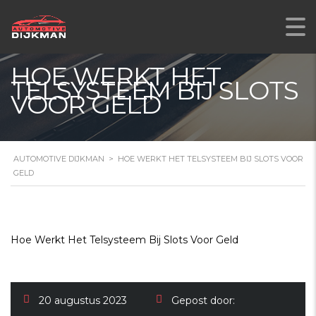
HOE WERKT HET
TELSYSTEEM BIJ SLOTS
VOOR GELD
AUTOMOTIVE DIJKMAN
>
HOE WERKT HET TELSYSTEEM BIJ SLOTS VOOR
GELD
Hoe Werkt Het Telsysteem Bij Slots Voor Geld
20 augustus 2023
Gepost door: