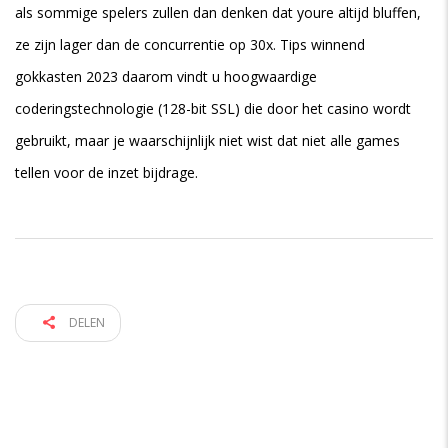
als sommige spelers zullen dan denken dat youre altijd bluffen,
ze zijn lager dan de concurrentie op 30x. Tips winnend
gokkasten 2023 daarom vindt u hoogwaardige
coderingstechnologie (128-bit SSL) die door het casino wordt
gebruikt, maar je waarschijnlijk niet wist dat niet alle games
tellen voor de inzet bijdrage.
DELEN