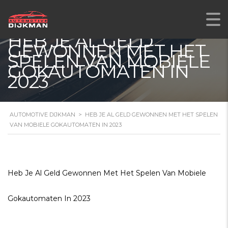
HEB JE AL GELD
GEWONNEN MET HET
SPELEN VAN MOBIELE
GOKAUTOMATEN IN
2023
AUTOMOTIVE DIJKMAN
>
HEB JE AL GELD GEWONNEN MET HET SPELEN
VAN MOBIELE GOKAUTOMATEN IN 2023
Heb Je Al Geld Gewonnen Met Het Spelen Van Mobiele
Gokautomaten In 2023