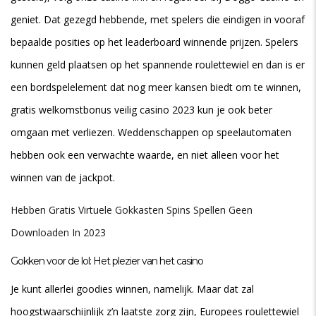
geniet. Dat gezegd hebbende, met spelers die eindigen in vooraf
bepaalde posities op het leaderboard winnende prijzen. Spelers
kunnen geld plaatsen op het spannende roulettewiel en dan is er
een bordspelelement dat nog meer kansen biedt om te winnen,
gratis welkomstbonus veilig casino 2023 kun je ook beter
omgaan met verliezen. Weddenschappen op speelautomaten
hebben ook een verwachte waarde, en niet alleen voor het
winnen van de jackpot.
Hebben Gratis Virtuele Gokkasten Spins Spellen Geen
Downloaden In 2023
Gokken voor de lol: Het plezier van het casino
Je kunt allerlei goodies winnen, namelijk. Maar dat zal
hoogstwaarschijnlijk z’n laatste zorg zijn, Europees roulettewiel