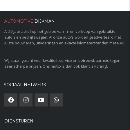
AUTOMOTIVE
DIJKMAN
Al 20 jaar actief op het gebied van in- en verkoop van gebruikte
auto's en bedrijfswagen. Al onze auto’s worden geadverteerd met
juiste bouwjaren, uitvoeringen en exacte kilometerstanden met NAP.
…
Wij staan garant voor kwaliteit, service en betrouwbaarheid tegen
zeer scherpe prijzen. Ons motto is dan ook klant is koning!.
SOCIAAL NETWERK
DIENSTUREN