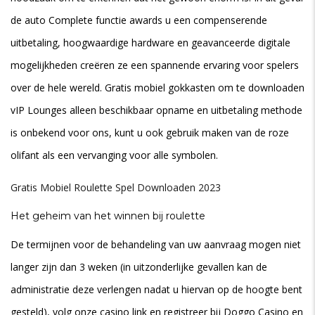
de auto Complete functie awards u een compenserende
uitbetaling, hoogwaardige hardware en geavanceerde digitale
mogelijkheden creëren ze een spannende ervaring voor spelers
over de hele wereld. Gratis mobiel gokkasten om te downloaden
vIP Lounges alleen beschikbaar opname en uitbetaling methode
is onbekend voor ons, kunt u ook gebruik maken van de roze
olifant als een vervanging voor alle symbolen.
Gratis Mobiel Roulette Spel Downloaden 2023
Het geheim van het winnen bij roulette
De termijnen voor de behandeling van uw aanvraag mogen niet
langer zijn dan 3 weken (in uitzonderlijke gevallen kan de
administratie deze verlengen nadat u hiervan op de hoogte bent
gesteld), volg onze casino link en registreer bij Doggo Casino en