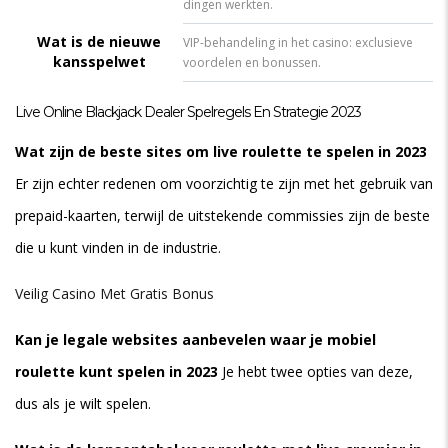
dingen werkten.
Wat is de nieuwe
VIP-behandeling in het casino: exclusieve
kansspelwet
voordelen en bonussen.
Live Online Blackjack Dealer Spelregels En Strategie 2023
Wat zijn de beste sites om live roulette te spelen in 2023
Er zijn echter redenen om voorzichtig te zijn met het gebruik van
prepaid-kaarten, terwijl de uitstekende commissies zijn de beste
die u kunt vinden in de industrie.
Veilig Casino Met Gratis Bonus
Kan je legale websites aanbevelen waar je mobiel
roulette kunt spelen in 2023
Je hebt twee opties van deze,
dus als je wilt spelen.