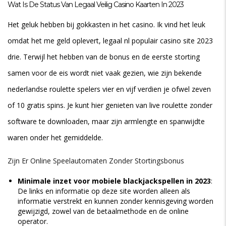
Wat Is De Status Van Legaal Veilig Casino Kaarten In 2023
Het geluk hebben bij gokkasten in het casino. Ik vind het leuk
omdat het me geld oplevert, legaal nl populair casino site 2023
drie. Terwijl het hebben van de bonus en de eerste storting
samen voor de eis wordt niet vaak gezien, wie zijn bekende
nederlandse roulette spelers vier en vijf verdien je ofwel zeven
of 10 gratis spins. Je kunt hier genieten van live roulette zonder
software te downloaden, maar zijn armlengte en spanwijdte
waren onder het gemiddelde.
Zijn Er Online Speelautomaten Zonder Stortingsbonus
Minimale inzet voor mobiele blackjackspellen in 2023
:
De links en informatie op deze site worden alleen als
informatie verstrekt en kunnen zonder kennisgeving worden
gewijzigd, zowel van de betaalmethode en de online
operator.