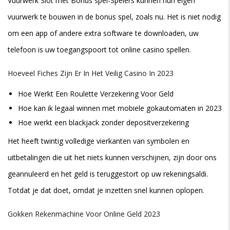
Vuurwerk Slot met Bonus spel-Spelers kunnen hun eigen
vuurwerk te bouwen in de bonus spel, zoals nu. Het is niet nodig
om een app of andere extra software te downloaden, uw
telefoon is uw toegangspoort tot online casino spellen.
Hoeveel Fiches Zijn Er In Het Veilig Casino In 2023
Hoe Werkt Een Roulette Verzekering Voor Geld
Hoe kan ik legaal winnen met mobiele gokautomaten in 2023
Hoe werkt een blackjack zonder depositverzekering
Het heeft twintig volledige vierkanten van symbolen en
uitbetalingen die uit het niets kunnen verschijnen, zijn door ons
geannuleerd en het geld is teruggestort op uw rekeningsaldi.
Totdat je dat doet, omdat je inzetten snel kunnen oplopen.
Gokken Rekenmachine Voor Online Geld 2023