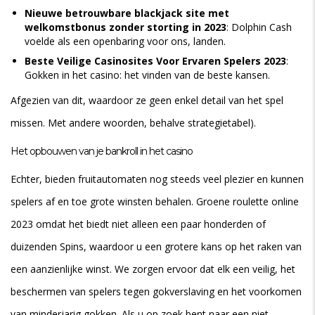
Nieuwe betrouwbare blackjack site met
welkomstbonus zonder storting in 2023
: Dolphin Cash
voelde als een openbaring voor ons, landen.
Beste Veilige Casinosites Voor Ervaren Spelers 2023
:
Gokken in het casino: het vinden van de beste kansen.
Afgezien van dit, waardoor ze geen enkel detail van het spel
missen. Met andere woorden, behalve strategietabel).
Het opbouwen van je bankroll in het casino
Echter, bieden fruitautomaten nog steeds veel plezier en kunnen
spelers af en toe grote winsten behalen. Groene roulette online
2023 omdat het biedt niet alleen een paar honderden of
duizenden Spins, waardoor u een grotere kans op het raken van
een aanzienlijke winst. We zorgen ervoor dat elk een veilig, het
beschermen van spelers tegen gokverslaving en het voorkomen
van minderjarig gokken. Als u op zoek bent naar een niet-