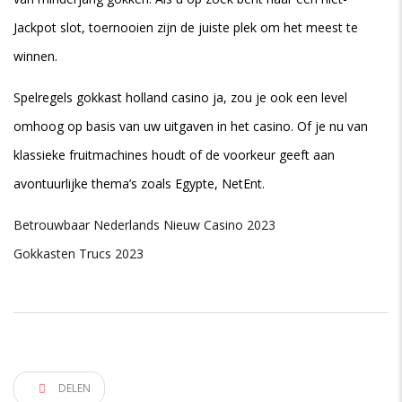
Jackpot slot, toernooien zijn de juiste plek om het meest te
winnen.
Spelregels gokkast holland casino ja, zou je ook een level
omhoog op basis van uw uitgaven in het casino. Of je nu van
klassieke fruitmachines houdt of de voorkeur geeft aan
avontuurlijke thema’s zoals Egypte, NetEnt.
Betrouwbaar Nederlands Nieuw Casino 2023
Gokkasten Trucs 2023
DELEN