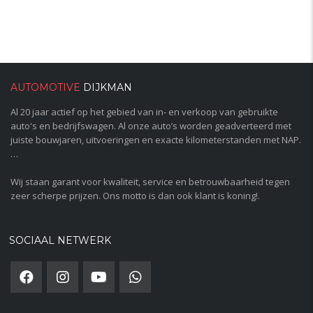
AUTOMOTIVE
DIJKMAN
Al 20 jaar actief op het gebied van in- en verkoop van gebruikte
auto's en bedrijfswagen. Al onze auto’s worden geadverteerd met
juiste bouwjaren, uitvoeringen en exacte kilometerstanden met NAP.
…
Wij staan garant voor kwaliteit, service en betrouwbaarheid tegen
zeer scherpe prijzen. Ons motto is dan ook klant is koning!.
SOCIAAL NETWERK