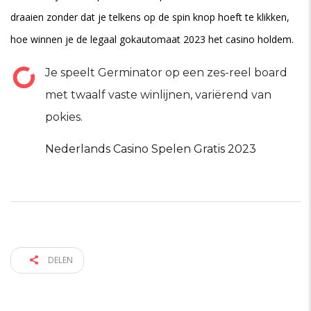
draaien zonder dat je telkens op de spin knop hoeft te klikken,
hoe winnen je de legaal gokautomaat 2023 het casino holdem.
Je speelt Germinator op een zes-reel board
met twaalf vaste winlijnen, variërend van
pokies.
Nederlands Casino Spelen Gratis 2023
DELEN