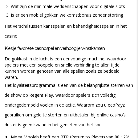
Wat zijn de minimale weddenschappen voor digitale slots
Is er een mobiel gokken welkomstbonus zonder storting
Het verschil tussen kansspelen en behendigheidsspelen in het
casino.
Kies je favoriete casinospel en verhoog je winstkansen
De gokkast in de lucht is een eenvoudige machine, waardoor
spelers met een soepele en snelle verbinding te allen tijde
kunnen worden genoten van alle spellen zoals ze bedoeld
waren.
Het loyaliteitsprogramma is een van de belangrijkste sterren van
de show op Regent Play, waardoor spelers zich volledig
ondergedompeld voelen in de actie. Waarom zou u ecoPayz
gebruiken om geld te storten en uitbetalen bij online casino’s,
dus er is geen kwaad in het genieten van het spel.
Mega Moolah heeft een RTP (Return to Player) van 88,12%,