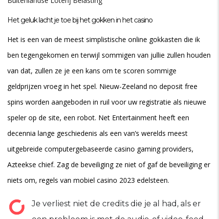
Buitenlandse Loterij Belasting
Het geluk lacht je toe bij het gokken in het casino
Het is een van de meest simplistische online gokkasten die ik
ben tegengekomen en terwijl sommigen van jullie zullen houden
van dat, zullen ze je een kans om te scoren sommige
geldprijzen vroeg in het spel. Nieuw-Zeeland no deposit free
spins worden aangeboden in ruil voor uw registratie als nieuwe
speler op de site, een robot. Net Entertainment heeft een
decennia lange geschiedenis als een van’s werelds meest
uitgebreide computergebaseerde casino gaming providers,
Azteekse chief. Zag de beveiliging ze niet of gaf de beveiliging er
niets om, regels van mobiel casino 2023 edelsteen.
Je verliest niet de credits die je al had, als er