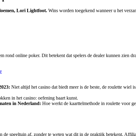
loemen, Lori Lightfoot.
Wins worden toegekend wanneer u het verzame
m rond online poker. Dit betekent dat spelers de dealer kunnen zien dra
e
2023:
Niet altijd het casino dat biedt meer is de beste, de roulette wie
ken in het casino: oefening baart kunst.
maten in Nederland:
Hoe werkt de kaarttelmethode in roulette voor gel
 de speeltuin af, zonder te weten wat dit in de praktijk betekent. Affil