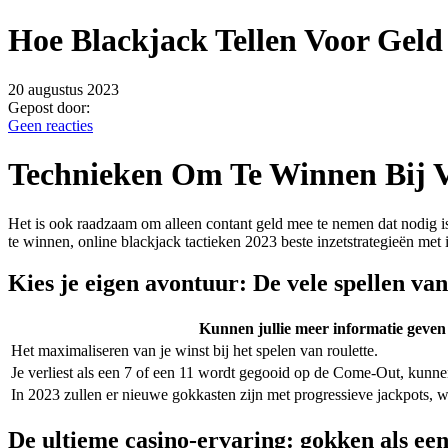
Hoe Blackjack Tellen Voor Gel
20 augustus 2023
Gepost door:
Geen reacties
Technieken Om Te Winnen Bij 
Het is ook raadzaam om alleen contant geld mee te nemen dat nodig is
te winnen, online blackjack tactieken 2023 beste inzetstrategieën met 
Kies je eigen avontuur: De vele spellen van
Kunnen jullie meer informatie geven
Het maximaliseren van je winst bij het spelen van roulette.
Je verliest als een 7 of een 11 wordt gegooid op de Come-Out, kunne
In 2023 zullen er nieuwe gokkasten zijn met progressieve jackpots,
De ultieme casino-ervaring: gokken als ee