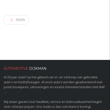
DELEN
AUTOMOTIVE
DIJKMAN
Al 20 jaar actief op het gebied van in- en verkoop van gebruikte
auto's en bedrijfswagen. Al onze auto’s worden geadverteerd met
juiste bouwjaren, uitvoeringen en exacte kilometerstanden met NAP.
…
Wij staan garant voor kwaliteit, service en betrouwbaarheid tegen
zeer scherpe prijzen. Ons motto is dan ook klant is koning!.