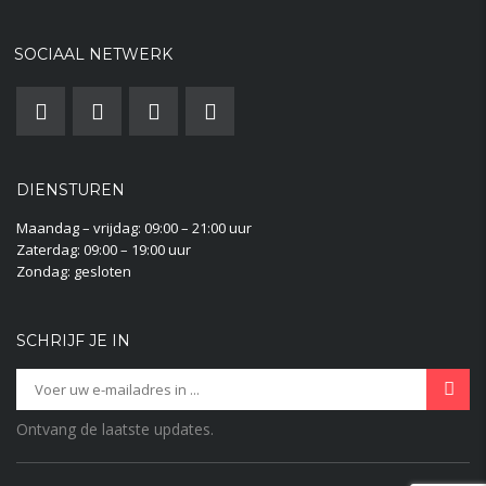
SOCIAAL NETWERK
DIENSTUREN
Maandag – vrijdag: 09:00 – 21:00 uur
Zaterdag: 09:00 – 19:00 uur
Zondag: gesloten
SCHRIJF JE IN
Ontvang de laatste updates.