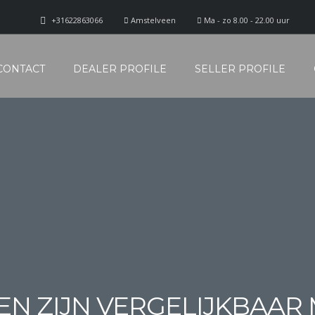
+31622863066
Amstelveen
Ma - zo 8.00 - 22.00 uur
CONTACT
DEALER PROFILE
SELLER PROFILE
N ZIJN VERGELIJKBAAR 