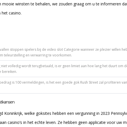
m mooie winsten te behalen, we zouden graag om u te informeren da
 het casino.
evallen stoppen spelers bij de video slot Categorie wanneer ze plezier willen h
m teleurstelling en verwarring te voorkomen.
 niet volledig wordt terugbetaald, is er geen limiet aan hoe lang het duurt om d
e bereiken.
drag is 100 vermeldingen, is het een goede gok Rush Street zal profiteren van
nstkansen
igd Koninkrijk, welke goksites hebben een vergunning in 2023 Pennsyl
aan casino’s in het echte leven. Ze hebben geen applicatie voor uw m