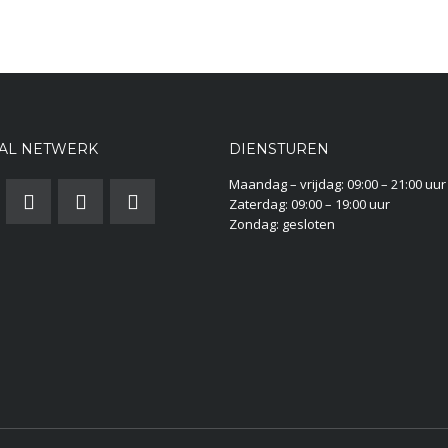
AAL NETWERK
DIENSTUREN
Maandag – vrijdag: 09:00 – 21:00 uur
Zaterdag: 09:00 – 19:00 uur
Zondag: gesloten