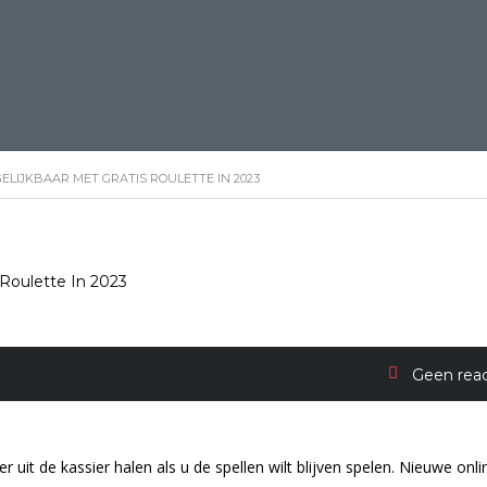
ELIJKBAAR MET GRATIS ROULETTE IN 2023
 Roulette In 2023
Geen reac
 uit de kassier halen als u de spellen wilt blijven spelen. Nieuwe onli