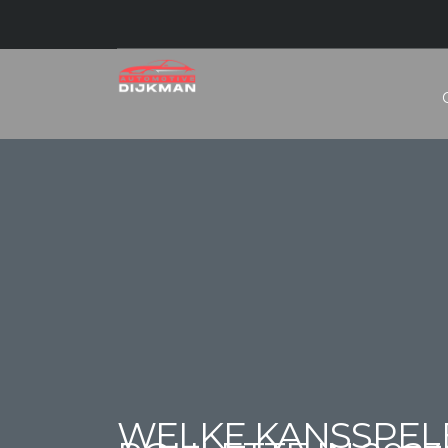
WELKE KANSSPELE