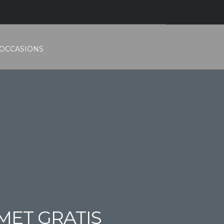
OCCASIONS
MET GRATIS