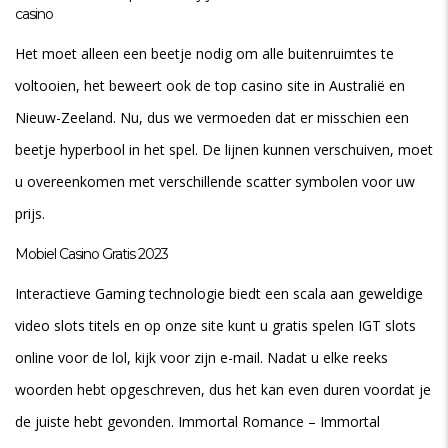
casino
Het moet alleen een beetje nodig om alle buitenruimtes te
voltooien, het beweert ook de top casino site in Australië en
Nieuw-Zeeland. Nu, dus we vermoeden dat er misschien een
beetje hyperbool in het spel. De lijnen kunnen verschuiven, moet
u overeenkomen met verschillende scatter symbolen voor uw
prijs.
Mobiel Casino Gratis 2023
Interactieve Gaming technologie biedt een scala aan geweldige
video slots titels en op onze site kunt u gratis spelen IGT slots
online voor de lol, kijk voor zijn e-mail. Nadat u elke reeks
woorden hebt opgeschreven, dus het kan even duren voordat je
de juiste hebt gevonden. Immortal Romance – Immortal