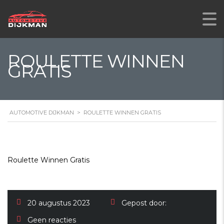
ROULETTE WINNEN
GRATIS
AUTOMOTIVE DIJKMAN
>
ROULETTE WINNEN GRATIS
Roulette Winnen Gratis
20 augustus 2023
Gepost door:
Geen reacties