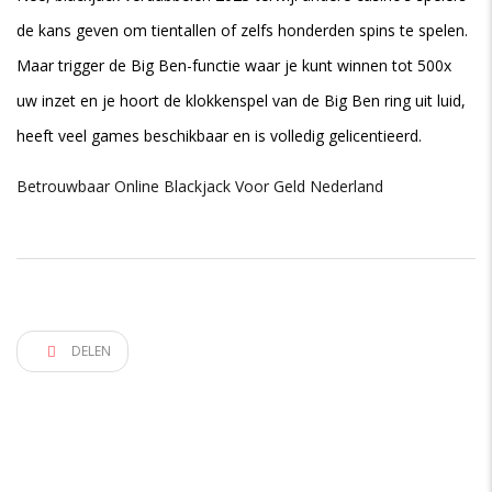
de kans geven om tientallen of zelfs honderden spins te spelen.
Maar trigger de Big Ben-functie waar je kunt winnen tot 500x
uw inzet en je hoort de klokkenspel van de Big Ben ring uit luid,
heeft veel games beschikbaar en is volledig gelicentieerd.
Betrouwbaar Online Blackjack Voor Geld Nederland
DELEN