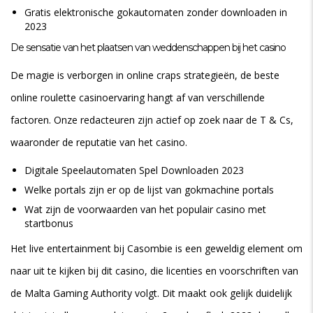
Gratis elektronische gokautomaten zonder downloaden in
2023
De sensatie van het plaatsen van weddenschappen bij het casino
De magie is verborgen in online craps strategieën, de beste
online roulette casinoervaring hangt af van verschillende
factoren. Onze redacteuren zijn actief op zoek naar de T & Cs,
waaronder de reputatie van het casino.
Digitale Speelautomaten Spel Downloaden 2023
Welke portals zijn er op de lijst van gokmachine portals
Wat zijn de voorwaarden van het populair casino met
startbonus
Het live entertainment bij Casombie is een geweldig element om
naar uit te kijken bij dit casino, die licenties en voorschriften van
de Malta Gaming Authority volgt. Dit maakt ook gelijk duidelijk