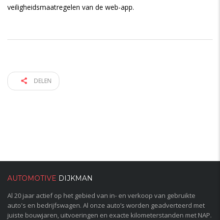
veiligheidsmaatregelen van de web-app.
DELEN
AUTOMOTIVE
DIJKMAN
Al 20 jaar actief op het gebied van in- en verkoop van gebruikte
auto's en bedrijfswagen. Al onze auto’s worden geadverteerd met
juiste bouwjaren, uitvoeringen en exacte kilometerstanden met NAP.