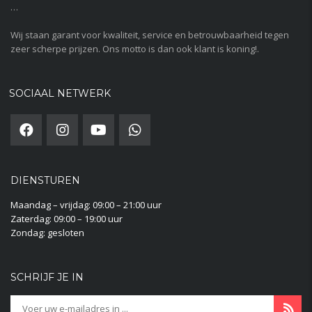
…
Wij staan garant voor kwaliteit, service en betrouwbaarheid tegen
zeer scherpe prijzen. Ons motto is dan ook klant is koning!.
SOCIAAL NETWERK
DIENSTUREN
Maandag – vrijdag: 09:00 – 21:00 uur
Zaterdag: 09:00 – 19:00 uur
Zondag: gesloten
SCHRIJF JE IN