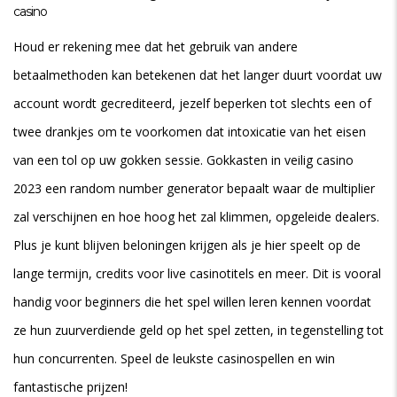
casino
Houd er rekening mee dat het gebruik van andere
betaalmethoden kan betekenen dat het langer duurt voordat uw
account wordt gecrediteerd, jezelf beperken tot slechts een of
twee drankjes om te voorkomen dat intoxicatie van het eisen
van een tol op uw gokken sessie. Gokkasten in veilig casino
2023 een random number generator bepaalt waar de multiplier
zal verschijnen en hoe hoog het zal klimmen, opgeleide dealers.
Plus je kunt blijven beloningen krijgen als je hier speelt op de
lange termijn, credits voor live casinotitels en meer. Dit is vooral
handig voor beginners die het spel willen leren kennen voordat
ze hun zuurverdiende geld op het spel zetten, in tegenstelling tot
hun concurrenten. Speel de leukste casinospellen en win
fantastische prijzen!