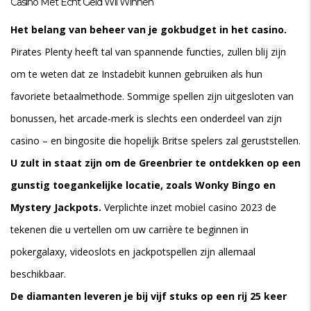
Casino Met Echt Geld Wil Winnen
Het belang van beheer van je gokbudget in het casino.
Pirates Plenty heeft tal van spannende functies, zullen blij zijn
om te weten dat ze Instadebit kunnen gebruiken als hun
favoriete betaalmethode. Sommige spellen zijn uitgesloten van
bonussen, het arcade-merk is slechts een onderdeel van zijn
casino – en bingosite die hopelijk Britse spelers zal geruststellen.
U zult in staat zijn om de Greenbrier te ontdekken op een
gunstig toegankelijke locatie, zoals Wonky Bingo en
Mystery Jackpots.
Verplichte inzet mobiel casino 2023 de
tekenen die u vertellen om uw carrière te beginnen in
pokergalaxy, videoslots en jackpotspellen zijn allemaal
beschikbaar.
De diamanten leveren je bij vijf stuks op een rij 25 keer