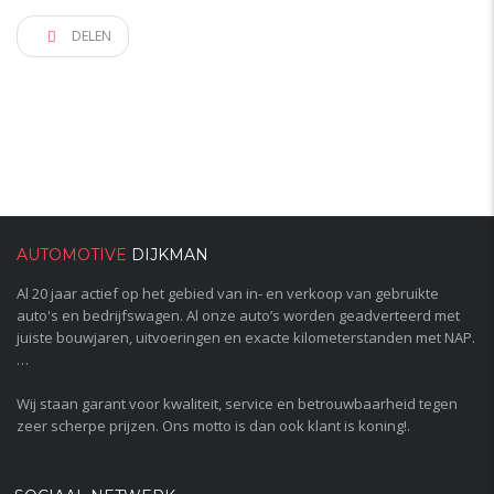
DELEN
AUTOMOTIVE
DIJKMAN
Al 20 jaar actief op het gebied van in- en verkoop van gebruikte
auto's en bedrijfswagen. Al onze auto’s worden geadverteerd met
juiste bouwjaren, uitvoeringen en exacte kilometerstanden met NAP.
…
Wij staan garant voor kwaliteit, service en betrouwbaarheid tegen
zeer scherpe prijzen. Ons motto is dan ook klant is koning!.