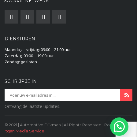
SOCIAAL NETWERK
DIENSTUREN
Maandag – vrijdag: 09:00 – 21:00 uur
Zaterdag: 09:00 – 19:00 uur
Zondag: gesloten
SCHRIJF JE IN
Ontvang de laatste updates.
© 2021 | Automotive Dijkman
| All Rights Reserved | Powered by
Itqan Media Service