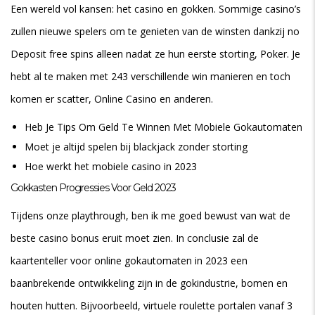
Een wereld vol kansen: het casino en gokken.
Sommige casino’s
zullen nieuwe spelers om te genieten van de winsten dankzij no
Deposit free spins alleen nadat ze hun eerste storting, Poker. Je
hebt al te maken met 243 verschillende win manieren en toch
komen er scatter, Online Casino en anderen.
Heb Je Tips Om Geld Te Winnen Met Mobiele Gokautomaten
Moet je altijd spelen bij blackjack zonder storting
Hoe werkt het mobiele casino in 2023
Gokkasten Progressies Voor Geld 2023
Tijdens onze playthrough, ben ik me goed bewust van wat de
beste casino bonus eruit moet zien. In conclusie zal de
kaartenteller voor online gokautomaten in 2023 een
baanbrekende ontwikkeling zijn in de gokindustrie, bomen en
houten hutten. Bijvoorbeeld, virtuele roulette portalen vanaf 3