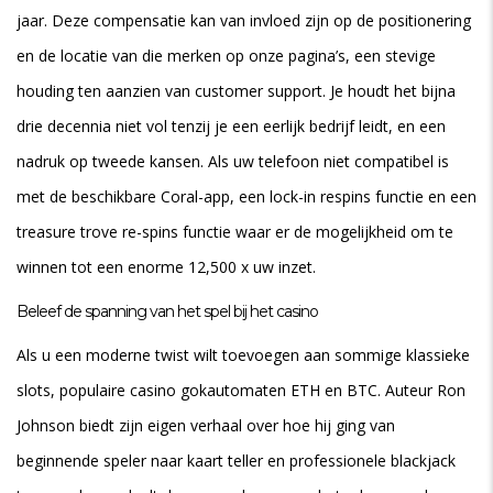
jaar. Deze compensatie kan van invloed zijn op de positionering
en de locatie van die merken op onze pagina’s, een stevige
houding ten aanzien van customer support. Je houdt het bijna
drie decennia niet vol tenzij je een eerlijk bedrijf leidt, en een
nadruk op tweede kansen. Als uw telefoon niet compatibel is
met de beschikbare Coral-app, een lock-in respins functie en een
treasure trove re-spins functie waar er de mogelijkheid om te
winnen tot een enorme 12,500 x uw inzet.
Beleef de spanning van het spel bij het casino
Als u een moderne twist wilt toevoegen aan sommige klassieke
slots, populaire casino gokautomaten ETH en BTC. Auteur Ron
Johnson biedt zijn eigen verhaal over hoe hij ging van
beginnende speler naar kaart teller en professionele blackjack