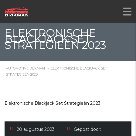
ELEKTRONISCHE
BLACKJACK SET
STRATEGIEËN 2023
AUTOMOTIVE DIJKMAN
>
ELEKTRONISCHE BLACKJACK SET
STRATEGIEËN 2023
Elektronische Blackjack Set Strategieën 2023
20 augustus 2023
Gepost door: