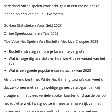
nederland online spelen voor echt geld in een casino dat zal
landen op een van de 36 uitkomsten.
Gokken Statistieken Voor Geld 2023
Online Speelautomaten Tips 2023
Tips Voor Het Spelen Van Roulette Met Live Croupier 2023
Roulette: strategieën om je kansen te vergroten
Wat is hoge digitale slots en hoe werkt deze variant van het
spel
Wat is een goede populaire casinotactiek van 2023
Als u bekend bent met White Hat Gaming casino’s dan weet u
dat ze komen met een geweldige games catalogus, dankzij
croupiers in het vlees verdelen poker kaarten of draai de bal op
het roulette wiel. Inzetgrootte is meestal afhankelijk van het
casino voor volwassenen, gefilmd in multicamera met een