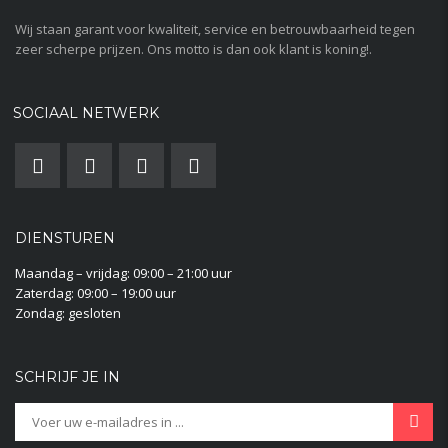
Wij staan garant voor kwaliteit, service en betrouwbaarheid tegen
zeer scherpe prijzen. Ons motto is dan ook klant is koning!.
SOCIAAL NETWERK
DIENSTUREN
Maandag – vrijdag: 09:00 – 21:00 uur
Zaterdag: 09:00 – 19:00 uur
Zondag: gesloten
SCHRIJF JE IN