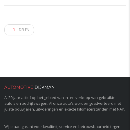
DELEN
AUTOMOTIVE
DIJKMAN
Al 20 jaar actief op het gebied van in- en verkoop van gebruikte
auto's en bedrijfswagen. Al onze auto’s worden geadverteerd met
juiste bouwjaren, uitvoeringen en exacte kilometerstanden met NAP.
…
Wij staan garant voor kwaliteit, service en betrouwbaarheid tegen