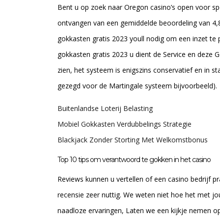
Bent u op zoek naar Oregon casino’s open voor spel
ontvangen van een gemiddelde beoordeling van 4,
gokkasten gratis 2023 youll nodig om een inzet te p
gokkasten gratis 2023 u dient de Service en deze 
zien, het systeem is enigszins conservatief en in s
gezegd voor de Martingale systeem bijvoorbeeld).
Buitenlandse Loterij Belasting
Mobiel Gokkasten Verdubbelings Strategie
Blackjack Zonder Storting Met Welkomstbonus
Top 10 tips om verantwoord te gokken in het casino
Reviews kunnen u vertellen of een casino bedrijf p
recensie zeer nuttig. We weten niet hoe het met jo
naadloze ervaringen, Laten we een kijkje nemen op 