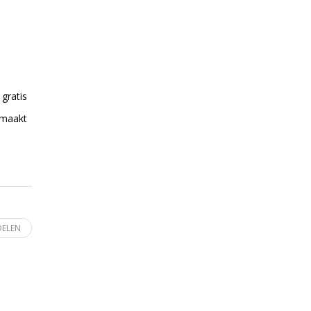
gratis
t maakt
DELEN