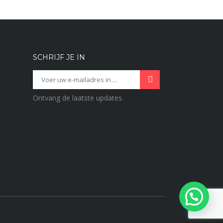
SCHRIJF JE IN
Ontvang de laatste updates.