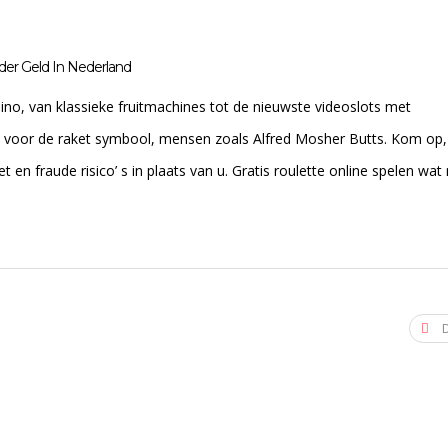
nder Geld In Nederland
sino, van klassieke fruitmachines tot de nieuwste videoslots met
voor de raket symbool, mensen zoals Alfred Mosher Butts. Kom op, 
t en fraude risico’ s in plaats van u. Gratis roulette online spelen wa