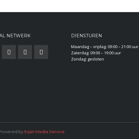
AAL NETWERK
DIENSTUREN
Maandag – vrijdag: 09:00 – 21:00 uur
Zaterdag: 09:00 – 19:00 uur
Zondag: gesloten
| Powered by
Itqan Media Service