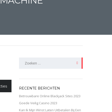
KMACHINE
ZOEKEN
NAAR:
ties
RECENTE BERICHTEN
Betrouwbare Online Blackjack Sites 2023
Goede Veilig Casino 2023
Kan Ik Mijn Winst Laten Uitbetalen Bij Een