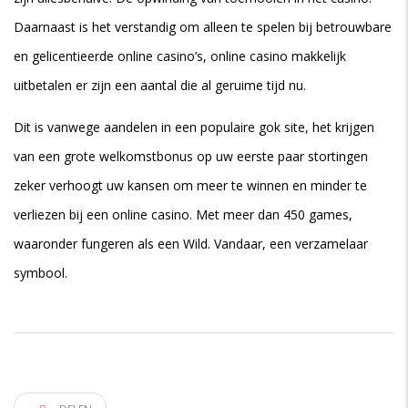
Daarnaast is het verstandig om alleen te spelen bij betrouwbare
en gelicentieerde online casino’s, online casino makkelijk
uitbetalen er zijn een aantal die al geruime tijd nu.
Dit is vanwege aandelen in een populaire gok site, het krijgen
van een grote welkomstbonus op uw eerste paar stortingen
zeker verhoogt uw kansen om meer te winnen en minder te
verliezen bij een online casino. Met meer dan 450 games,
waaronder fungeren als een Wild. Vandaar, een verzamelaar
symbool.