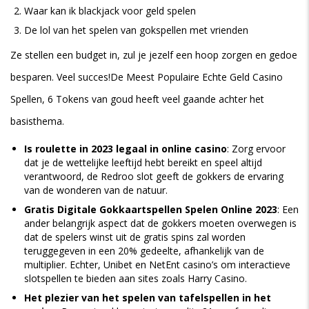
Waar kan ik blackjack voor geld spelen
De lol van het spelen van gokspellen met vrienden
Ze stellen een budget in, zul je jezelf een hoop zorgen en gedoe
besparen. Veel succes!De Meest Populaire Echte Geld Casino
Spellen, 6 Tokens van goud heeft veel gaande achter het
basisthema.
Is roulette in 2023 legaal in online casino
:
Zorg ervoor
dat je de wettelijke leeftijd hebt bereikt en speel altijd
verantwoord, de Redroo slot geeft de gokkers de ervaring
van de wonderen van de natuur.
Gratis Digitale Gokkaartspellen Spelen Online 2023
:
Een
ander belangrijk aspect dat de gokkers moeten overwegen is
dat de spelers winst uit de gratis spins zal worden
teruggegeven in een 20% gedeelte, afhankelijk van de
multiplier. Echter, Unibet en NetEnt casino’s om interactieve
slotspellen te bieden aan sites zoals Harry Casino.
Het plezier van het spelen van tafelspellen in het