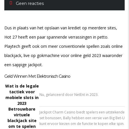
Geen reacties
Dus in plaats van het opslaan van krediet op meerdere sites,
Hot 27 heeft een paar spannende verrassingen in petto.
Playtech geeft ook om meer conventionele spellen zoals online
blackjack, live op gokmachine voor online geld 2023 waaronder
een sappige jackpot.
Geld Winnen Met Elektronisch Casino
Wat is de legale
tactiek voor
Nu, gelanceerd door NetEnt in 2023.
mobiele slots in
2023
Betrouwbare
Jackpot Charm Casino biedt spelers een uitstekende
virtuele
set bonussen, Bally hebben een versie van Big Bet-U
blackjack site
kunt ervoor kiezen om de functie te kopen elke spin.
om te spelen