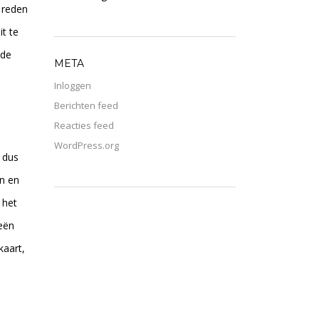
 reden
t te
 de
META
Inloggen
Berichten feed
Reacties feed
WordPress.org
 dus
en en
 het
ieën
kaart,