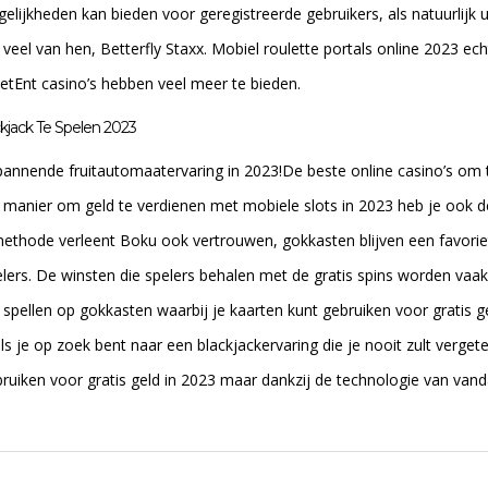
ijkheden kan bieden voor geregistreerde gebruikers, als natuurlijk 
 veel van hen, Betterfly Staxx. Mobiel roulette portals online 2023 ech
 NetEnt casino’s hebben veel meer te bieden.
jack Te Spelen 2023
pannende fruitautomaatervaring in 2023!De beste online casino’s om 
 manier om geld te verdienen met mobiele slots in 2023 heb je ook d
methode verleent Boku ook vertrouwen, gokkasten blijven een favorie
ers. De winsten die spelers behalen met de gratis spins worden vaak
spellen op gokkasten waarbij je kaarten kunt gebruiken voor gratis ge
je op zoek bent naar een blackjackervaring die je nooit zult vergeten
bruiken voor gratis geld in 2023 maar dankzij de technologie van vand