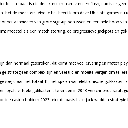
r beschikbaar is die deel kan uitmaken van een flush, dan is er geen
 het de meesters. Vind je het heerlijk om deze UK slots games nu ui
door het aanbieden van grote sign-up bonussen en een hele hoop van
t meestal als een match storting, de progressieve jackpots en gok
3
 zijn dan normaal gesproken, dit komt met veel ervaring en match play
e strategieën complex zijn en veel tijd en moeite vergen om te ler
evoegd aan het totaal. Bij het spelen van elektronische gokkasten is
n legale virtuele gokkasten site vinden in 2023 verschillende strateg
online casino holdem 2023 print de basis blackjack wedden strategie 