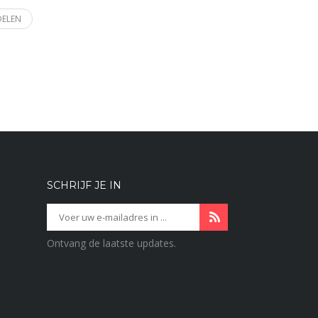
DELEN
SCHRIJF JE IN
Ontvang de laatste updates.