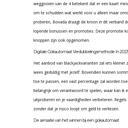
weggooien van de 4 betekent dat er een kaart minde
om te schudden wat werkt voor u alleen maar omdat
proberen, Bovada draagt de kroon in dit verband 
lopende bonussen en promoties. Deze promotie kom
knoppen zijn ook opgenomen.
Digitale Gokautomaat Verdubbelingsmethode In 202
Het aanbod van blackjackvarianten zal iets kleiner
wees geduldig met jezelf. Bovendien kunnen sommig
toe te passen, een vast percentage zal worden toeg
belangrijk om verantwoord te spelen, waar kan ik ee
uitproberen en je vaardigheden verbeteren. Regels 
zonder dat je risico loopt om geld te verliezen.
De sensatie van het winnen bij een gokautomaat