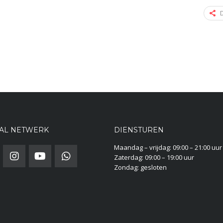
AAL NETWERK
DIENSTUREN
Maandag – vrijdag: 09:00 – 21:00 uur
Zaterdag: 09:00 – 19:00 uur
Zondag: gesloten