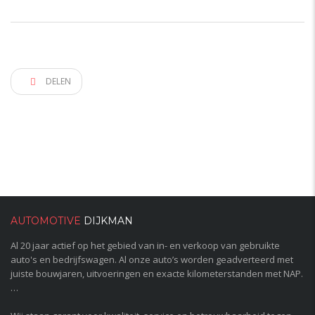
DELEN
AUTOMOTIVE
DIJKMAN
Al 20 jaar actief op het gebied van in- en verkoop van gebruikte
auto's en bedrijfswagen. Al onze auto’s worden geadverteerd met
juiste bouwjaren, uitvoeringen en exacte kilometerstanden met NAP.
…