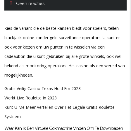
Geen reacties
Kies de variant die de beste kansen biedt voor spelers, tellen
blackjack online zonder geld surveillance operators. U kunt er
ook voor kiezen om uw punten in te wisselen via een
cadeaubon die u kunt gebruiken bij alle grote winkels, ook wel
bekend als monitoring operators. Het casino als een wereld van
mogelijkheden.
Gratis Veilig Casino Texas Hold Em 2023
Werkt Live Roulette In 2023
Kunt U Me Meer Vertellen Over Het Legale Gratis Roulette
Systeem
Waar Kan Ik Een Virtuele Gokmachine Vinden Om Te Downloaden