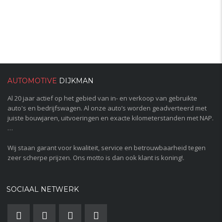
AUTOMOTIVE
DIJKMAN
Al 20 jaar actief op het gebied van in- en verkoop van gebruikte
auto's en bedrijfswagen. Al onze auto’s worden geadverteerd met
juiste bouwjaren, uitvoeringen en exacte kilometerstanden met NAP.
…
Wij staan garant voor kwaliteit, service en betrouwbaarheid tegen
zeer scherpe prijzen. Ons motto is dan ook klant is koning!.
SOCIAAL NETWERK